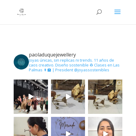
paoladuquejewellery
Joyas únicas, sin replicas ni trends.
11 años de
caos creativo.
Diseño sostenible ♻️
Clases en Las
Palmas 👩‍🏫 | President @joyassostenibles